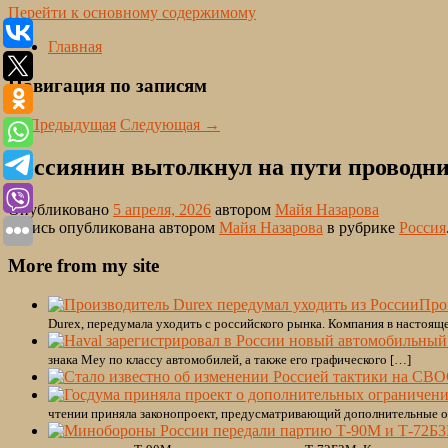
Перейти к основному содержимому
Главная
Навигация по записям
←
Предыдущая
Следующая
→
Россиянин вытолкнул на пути проводни
Опубликовано
5 апреля, 2026
автором
Майя Назарова
Запись опубликована автором
Майя Назарова
в рубрике
Россия
More from my site
Про
Durex, передумала уходить с российского рынка. Компания в настоящ
знака Mey по классу автомобилей, а также его графического […]
чтении приняла законопроект, предусматривающий дополнительные о