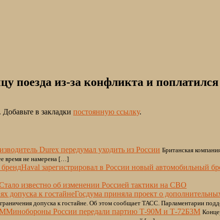
цу поезда из-за конфликта и поплатился
. Добавьте в закладки
постоянную ссылку
.
изводитель Durex передумал уходить из России
Британская компания
ее время не намерена […]
Haval зарегистрировал в России новый автомобильный бр
Стало известно об изменении Россией тактики на СВО
Госдума приняла проект о дополнительных
граничения допуска к гостайне. Об этом сообщает ТАСС. Парламентарии под
Минобороны России передали партию Т-90М и Т-72Б3М
Конце