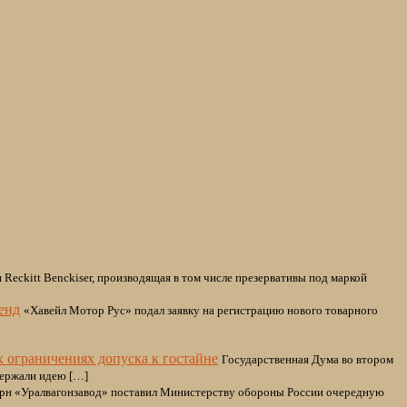
 Reckitt Benckiser, производящая в том числе презервативы под маркой
енд
«Хавейл Мотор Рус» подал заявку на регистрацию нового товарного
 ограничениях допуска к гостайне
Государственная Дума во втором
держали идею […]
рн «Уралвагонзавод» поставил Министерству обороны России очередную