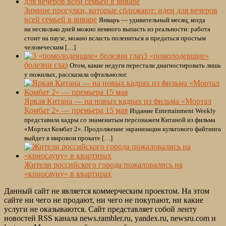
Зимние прогулки, которые сближают: идеи для вечеров
всей семьей в январе
Январь — удивительный месяц, когда
на несколько дней можно немного выпасть из реальности: работа
стоит на паузе, можно всласть полениться и предаться простым
человеческим […]
3 «помолодевшие»
болезни глаз
Отом, какие недуги перестали диагностировать лишь
у пожилых, рассказала офтальмолог.
Яркая Китана — на новых кадрах из фильма «Мортал
Комбат 2» — премьера 15 мая
Издание Entertainment Weekly
представила кадры со знаменитым персонажем Китаной из фильма
«Мортал Комбат 2». Продолжение экранизации культового файтинга
выйдет в мировом прокате […]
Жители российского города пожаловались на
«криосауну» в квартирах
Данный сайт не является коммерческим проектом. На этом
сайте ни чего не продают, ни чего не покупают, ни какие
услуги не оказываются. Сайт представляет собой ленту
новостей RSS канала news.rambler.ru, yandex.ru, newsru.com и