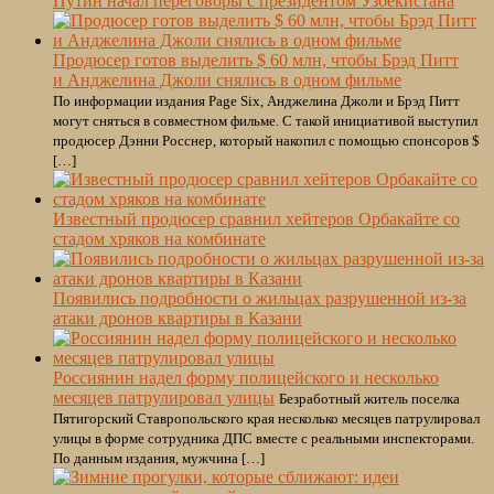
Путин начал переговоры с президентом Узбекистана
Продюсер готов выделить $ 60 млн, чтобы Брэд Питт
и Анджелина Джоли снялись в одном фильме
По информации издания Page Six, Анджелина Джоли и Брэд Питт
могут сняться в совместном фильме. С такой инициативой выступил
продюсер Дэнни Росснер, который накопил с помощью спонсоров $
[…]
Известный продюсер сравнил хейтеров Орбакайте со
стадом хряков на комбинате
Появились подробности о жильцах разрушенной из-за
атаки дронов квартиры в Казани
Россиянин надел форму полицейского и несколько
месяцев патрулировал улицы
Безработный житель поселка
Пятигорский Ставропольского края несколько месяцев патрулировал
улицы в форме сотрудника ДПС вместе с реальными инспекторами.
По данным издания, мужчина […]