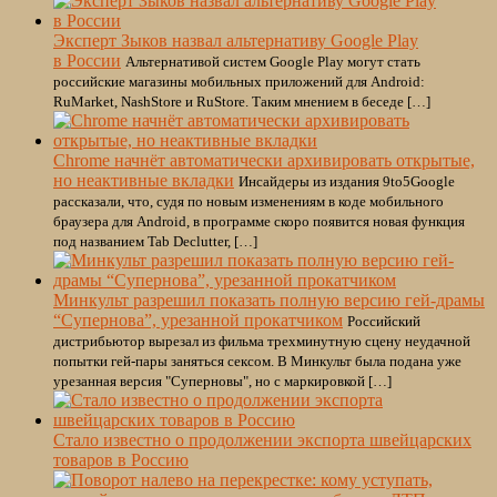
Эксперт Зыков назвал альтернативу Google Play
в России
Альтернативой систем Google Play могут стать
российские магазины мобильных приложений для Android:
RuMarket, NashStore и RuStore. Таким мнением в беседе […]
Chrome начнёт автоматически архивировать открытые,
но неактивные вкладки
Инсайдеры из издания 9to5Google
рассказали, что, судя по новым изменениям в коде мобильного
браузера для Android, в программе скоро появится новая функция
под названием Tab Declutter, […]
Минкульт разрешил показать полную версию гей-драмы
“Супернова”, урезанной прокатчиком
Российский
дистрибьютор вырезал из фильма трехминутную сцену неудачной
попытки гей-пары заняться сексом. В Минкульт была подана уже
урезанная версия "Суперновы", но с маркировкой […]
Стало известно о продолжении экспорта швейцарских
товаров в Россию