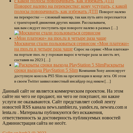
Поворот налево на перекрестке: кому уступать, с какой
полосы поворачивать, как избежать ДТП
Поворот налево
на перекрестке — сложный маневр, так как путь авто пересекается
с траекторией движения других машин. Рассказываем,
как вам следует поступить при повороте налево в разных […]
Москвичи стали пользоваться сервисом «Мои платежи»
на mos.ru в четыре раза чаще
Спрос на сервис «Мои платежи»
на портале mos. ru у горожан вырос в четыре раза за шесть лет,
составив на 2023 […]
Раскрыты
сроки выхода PlayStation 5 Slim
Компания Sony анонсирует
доступную консоль PS5 Slim на презентации в конце лета. Об этом
в своем Twitter заявил известный инсайдер под ником […]
Данный сайт не является коммерческим проектом. На этом
сайте ни чего не продают, ни чего не покупают, ни какие
услуги не оказываются. Сайт представляет собой ленту
новостей RSS канала news.rambler.ru, yandex.ru, newsru.com и
lenta.ru . Материалы публикуются без искажения,
ответственность за достоверность публикуемых новостей
Администрация сайта не несёт.