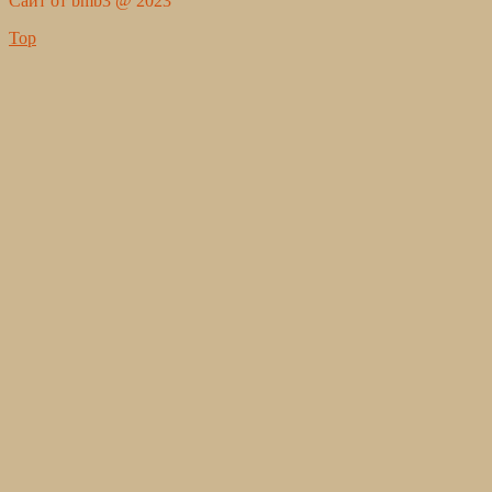
Сайт от bmb3 @ 2023
Top