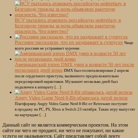
ВСУ пытались атаковать российскую нефтебазу, в
Белгороде трижды за ночь объявляли ракетную
опасность. Что известно?
Россияне рассказали, что их раздражает в супругах
Чаще
всего россиян не устраивает курение.
Американский рэпер DMX умер в возрасте 50 лет после
нескольких дней комы
DMX был госпитализирован 2 апреля
после сердечного приступа, вызванного предположительно
передозировкой наркотиков. Музыкант несколько дней был
подключен к аппарату […]
Angry Video Game Nerd 8-Bit обзавелась датой релиза
Платформер Angry Video Game Nerd 8-Bit от Retroware поступит
в продажу на PC, PS, Xbox и Switch 23 октября. Также игру выпустят
на картридже […]
Данный сайт не является коммерческим проектом. На этом
сайте ни чего не продают, ни чего не покупают, ни какие
услуги не оказываются. Сайт представляет собой ленту