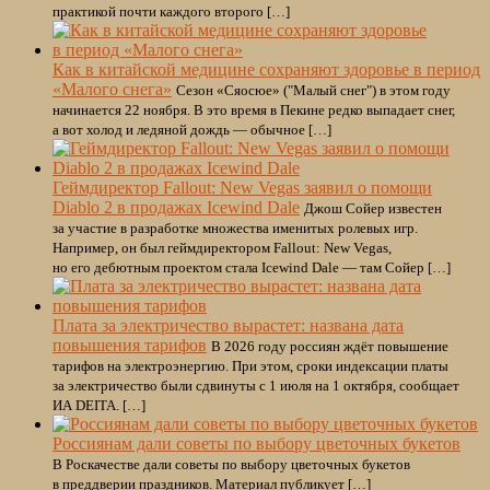
практикой почти каждого второго […]
Как в китайской медицине сохраняют здоровье в период
«Малого снега»
Сезон «Сяосюе» ("Малый снег") в этом году
начинается 22 ноября. В это время в Пекине редко выпадает снег,
а вот холод и ледяной дождь — обычное […]
Геймдиректор Fallout: New Vegas заявил о помощи
Diablo 2 в продажах Icewind Dale
Джош Сойер известен
за участие в разработке множества именитых ролевых игр.
Например, он был геймдиректором Fallout: New Vegas,
но его дебютным проектом стала Icewind Dale — там Сойер […]
Плата за электричество вырастет: названа дата
повышения тарифов
В 2026 году россиян ждёт повышение
тарифов на электроэнергию. При этом, сроки индексации платы
за электричество были сдвинуты с 1 июля на 1 октября, сообщает
ИА DEITA. […]
Россиянам дали советы по выбору цветочных букетов
В Роскачестве дали советы по выбору цветочных букетов
в преддверии праздников. Материал публикует […]