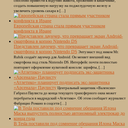
способно привести к вздутию живота, брожению в кишечнике,
создать повышенную нагрузку на поджелудочную железу и
увеличить уровень сахара в […]
Европейская страна стала прямым участником
конфликта в Иране
Представлен лаунчер, что превращает экран Android-
смартфона в копию Nintendo DS
Энтузиаст под ником Mr.
Rubik создаёт лаунчер для Android. Он меняет внешний вид
смартфона под стиль Nintendo DS. Интерфейс почти полностью
повторяет оформление культовой консоли: шрифты, […]
«Атлетико» планирует подписать экс-защитника
«Арсенала» Паулисту
Центральный защитник «Валенсии»
Габриэл Паулиста до конца текущего трансферного окна может
перебраться в мадридский «Атлетико». Об этом сообщает журналист
Фабрицио Романо в соцсети […]
В Tesla поставили под сомнение обещания Илона Маска