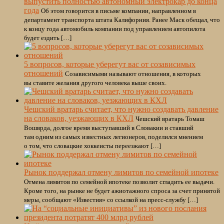
выпустить полностью автономный электрокар до конца
года
Об этом говорится в письме компании, направленном в
департамент транспорта штата Калифорния. Ранее Маск обещал, что
к концу года автомобиль компании под управлением автопилота
будет ездить […]
5 вопросов, которые уберегут вас от созависимых
отношений
Созависимыми называют отношения, в которых
вы ставите желания другого человека выше своих.
Чешский вратарь считает, что нужно создавать давление
на словаков, уезжающих в КХЛ
Чешский вратарь Томаш
Вошврда, долгое время выступавший в Словакии и ставший
там одним из самых известных легионеров, поделился мнением
о том, что словацкие хоккеисты переезжают […]
Рынок поддержал отмену лимитов по семейной ипотеке
Отмена лимитов по семейной ипотеке позволит сгладить ее выдачи.
Кроме того, на рынке не будет ажиотажного спроса за счет принятой
меры, сообщают «Известия» со ссылкой на пресс-службу […]