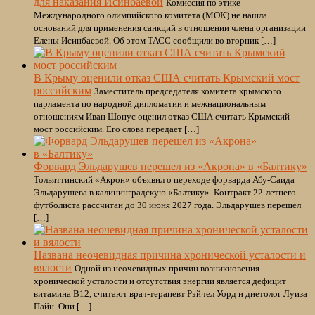
для наказания Исинбаевой
Комиссия по этике
Международного олимпийского комитета (МОК) не нашла
оснований для применения санкций в отношении члена организации
Елены Исинбаевой. Об этом ТАСС сообщили во вторник […]
В Крыму оценили отказ США считать Крымский мост
российским
Заместитель председателя комитета крымского
парламента по народной дипломатии и межнациональным
отношениям Иван Шонус оценил отказ США считать Крымский
мост российским. Его слова передает […]
Форвард Эльдарушев перешел из «Акрона» в «Балтику»
Тольяттинский «Акрон» объявил о переходе форварда Абу‑Саида
Эльдарушева в калининградскую «Балтику». Контракт 22‑летнего
футболиста рассчитан до 30 июня 2027 года. Эльдарушев перешел
[…]
Названа неочевидная причина хронической усталости и
вялости
Одной из неочевидных причин возникновения
хронической усталости и отсутствия энергии является дефицит
витамина В12, считают врач-терапевт Рэйчел Уорд и диетолог Луиза
Пайн. Они […]