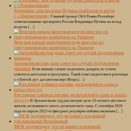
Ротенберг: инструкции Путина сработали в матче
с «Локомотивом»
Главный тренер СКА Роман Ротенберг
отметил влияние президента России Владимира Путина на исход
встречи […]
Венгрия начала миротворческую миссию по
урегулированию конфликта на Украине
Автомобилистам дали совет на случай подтопления
машины
Если машину сильно подтопило дождем, ее стоить
отвезти в автосалон и просушить. Такой совет водителям в разговоре
с «Лентой. ру» дал автоэксперт Игорь […]
Россиянин избивал ногами десятилетнего сына и попал
под суд
В Архангельске суд рассмотрит дело 33-летнего местного
жителя, истязавшего своего десятилетнего сына. С сентября 2020
года по апрель 2023-го фигурант регулярно избивал мальчика […]
МОК подтвердил, что не нашел оснований