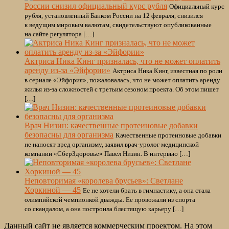
России снизил официальный курс рубля
Официальный курс
рубля, установленный Банком России на 12 февраля, снизился
к ведущим мировым валютам, свидетельствуют опубликованные
на сайте регулятора […]
Актриса Ника Кинг призналась, что не может оплатить
аренду из-за «Эйфории»
Актриса Ника Кинг, известная по роли
в сериале «Эйфория», пожаловалась, что не может оплатить аренду
жилья из-за сложностей с третьим сезоном проекта. Об этом пишет
[…]
Врач Низин: качественные протеиновые добавки
безопасны для организма
Качественные протеиновые добавки
не наносят вред организму, заявил врач-уролог медицинской
компании «СберЗдоровье» Павел Низин. В интервью […]
Неповторимая «королева брусьев»: Светлане
Хоркиной — 45
Ее не хотели брать в гимнастику, а она стала
олимпийской чемпионкой дважды. Ее провожали из спорта
со скандалом, а она построила блестящую карьеру […]
Данный сайт не является коммерческим проектом. На этом