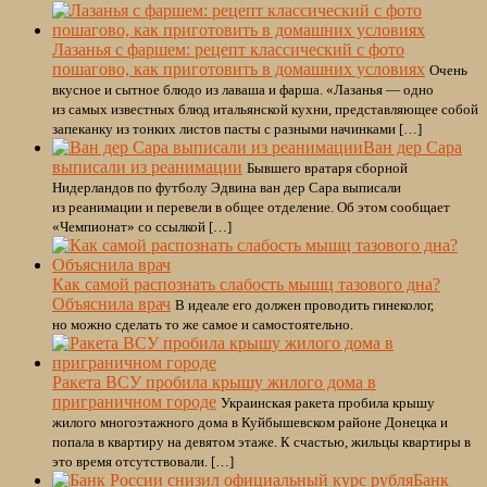
Лазанья с фаршем: рецепт классический с фото
пошагово, как приготовить в домашних условиях
Очень
вкусное и сытное блюдо из лаваша и фарша. «Лазанья — одно
из самых известных блюд итальянской кухни, представляющее собой
запеканку из тонких листов пасты с разными начинками […]
Ван дер Сара
выписали из реанимации
Бывшего вратаря сборной
Нидерландов по футболу Эдвина ван дер Сара выписали
из реанимации и перевели в общее отделение. Об этом сообщает
«Чемпионат» со ссылкой […]
Как самой распознать слабость мышц тазового дна?
Объяснила врач
В идеале его должен проводить гинеколог,
но можно сделать то же самое и самостоятельно.
Ракета ВСУ пробила крышу жилого дома в
приграничном городе
Украинская ракета пробила крышу
жилого многоэтажного дома в Куйбышевском районе Донецка и
попала в квартиру на девятом этаже. К счастью, жильцы квартиры в
это время отсутствовали. […]
Банк