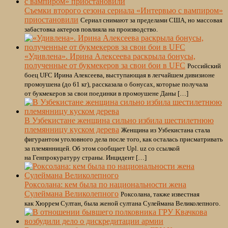
Съемки второго сезона сериала «Интервью с вампиром»
приостановили
Сериал снимают за пределами США, но массовая
забастовка актеров повлияла на производство.
«Удивлена». Ирина Алексеева раскрыла бонусы,
полученные от букмекеров за свои бои в UFC
Российский
боец UFC Ирина Алексеева, выступающая в легчайшем дивизионе
промоушена (до 61 кг), рассказала о бонусах, которые получала
от букмекеров за свои поединки в промоушене Даны […]
В Узбекистане женщина сильно избила шестилетнюю
племянницу куском дерева
Женщина из Узбекистана стала
фигурантом уголовного дела после того, как осталась присматривать
за племянницей. Об этом сообщает Upl. uz со ссылкой
на Генпрокуратуру страны. Инцидент […]
Роксолана: кем была по национальности жена
Сулеймана Великолепного
Роксолана, также известная
как Хюррем Султан, была женой султана Сулеймана Великолепного.