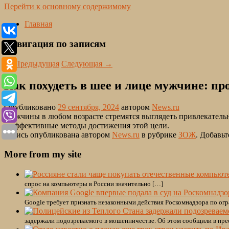
Перейти к основному содержимому
Главная
Навигация по записям
←
Предыдущая
Следующая
→
Как похудеть в шее и лице мужчине: п
Опубликовано
29 сентября, 2024
автором
News.ru
Мужчины в любом возрасте стремятся выглядеть привлекательн
и эффективные методы достижения этой цели.
Запись опубликована автором
News.ru
в рубрике
ЗОЖ
. Добавьт
More from my site
спрос на компьютеры в России значительно […]
Google требует признать незаконными действия Роскомнадзора по огр
задержали подозреваемого в мошенничестве. Об этом сообщили в пре