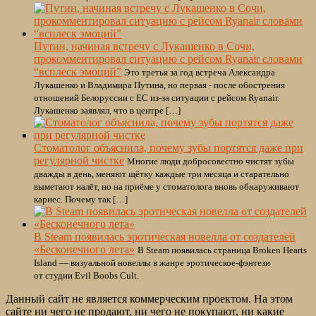
Путин, начиная встречу с Лукашенко в Сочи,
прокомментировал ситуацию с рейсом Ryanair словами
“всплеск эмоций”
Это третья за год встреча Александра
Лукашенко и Владимира Путина, но первая - после обострения
отношений Белоруссии с ЕС из-за ситуации с рейсом Ryanair.
Лукашенко заявлял, что в центре […]
Стоматолог объяснила, почему зубы портятся даже при
регулярной чистке
Многие люди добросовестно чистят зубы
дважды в день, меняют щётку каждые три месяца и старательно
выметают налёт, но на приёме у стоматолога вновь обнаруживают
кариес. Почему так […]
В Steam появилась эротическая новелла от создателей
«Бесконечного лета»
В Steam появилась страница Broken Hearts
Island — визуальной новеллы в жанре эротическое-фэнтези
от студии Evil Boobs Cult.
Данный сайт не является коммерческим проектом. На этом
сайте ни чего не продают, ни чего не покупают, ни какие