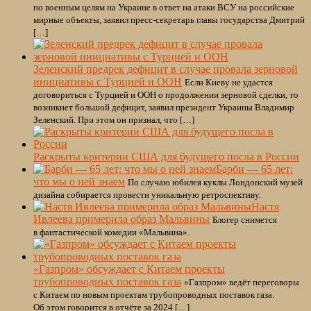
по военным целям на Украине в ответ на атаки ВСУ на российские
мирные объекты, заявил пресс-секретарь главы государства Дмитрий
[…]
Зеленский предрек дефицит в случае провала зерновой
инициативы с Турцией и ООН
Если Киеву не удастся
договориться с Турцией и ООН о продолжении зерновой сделки, то
возникнет большой дефицит, заявил президент Украины Владимир
Зеленский. При этом он признал, что […]
Раскрыты критерии США для будущего посла в России
Барби — 65 лет:
что мы о ней знаем
По случаю юбилея куклы Лондонский музей
дизайна собирается провести уникальную ретроспективу.
Настя
Ивлеева примерила образ Мальвины
Блогер снимется
в фантастической комедии «Мальвина».
«Газпром» обсуждает с Китаем проекты
трубопроводных поставок газа
«Газпром» ведёт переговоры
с Китаем по новым проектам трубопроводных поставок газа.
Об этом говорится в отчёте за 2024 […]