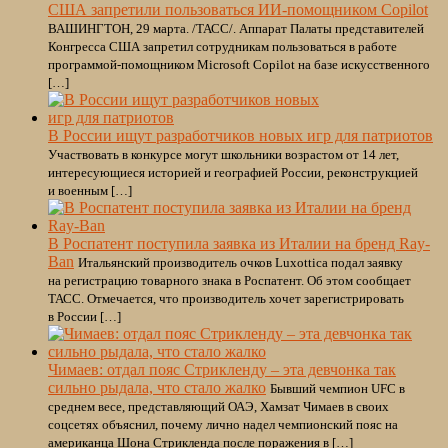
США запретили пользоваться ИИ-помощником Copilot
ВАШИНГТОН, 29 марта. /ТАСС/. Аппарат Палаты представителей
Конгресса США запретил сотрудникам пользоваться в работе
программой-помощником Microsoft Copilot на базе искусственного
[…]
В России ищут разработчиков новых игр для патриотов
Участвовать в конкурсе могут школьники возрастом от 14 лет,
интересующиеся историей и географией России, реконструкцией
и военным […]
В Роспатент поступила заявка из Италии на бренд Ray-
Ban
Итальянский производитель очков Luxottica подал заявку
на регистрацию товарного знака в Роспатент. Об этом сообщает
ТАСС. Отмечается, что производитель хочет зарегистрировать
в России […]
Чимаев: отдал пояс Стрикленду – эта девчонка так
сильно рыдала, что стало жалко
Бывший чемпион UFC в
среднем весе, представляющий ОАЭ, Хамзат Чимаев в своих
соцсетях объяснил, почему лично надел чемпионский пояс на
американца Шона Стрикленда после поражения в […]