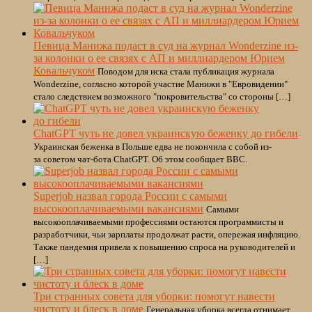
Певица Манижа подаст в суд на журнал Wonderzine из-
за колонки о ее связях с АП и миллиардером Юрием
Ковальчуком
Поводом для иска стала публикация журнала
Wonderzine, согласно которой участие Манижи в "Евровидении"
стало следствием возможного "покровительства" со стороны […]
ChatGPT чуть не довел украинскую беженку до гибели
Украинская беженка в Польше едва не покончила с собой из-
за советом чат-бота ChatGPT. Об этом сообщает BBC.
Superjob назвал города России с самыми
высокооплачиваемыми вакансиями
Самыми
высокооплачиваемыми профессиями остаются программисты и
разработчики, чьи зарплаты продолжат расти, опережая инфляцию.
Также пандемия привела к повышению спроса на руководителей и
[…]
Три странных совета для уборки: помогут навести
чистоту и блеск в доме
Генеральная уборка всегда отнимает