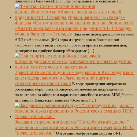
появилось в базе GeekBench, где раскрылись его основные […]
Фанаты «Сити» против повышения цен на абонементы:
«Хватит наживаться на нашей преданности!» Стюарды
убрали баннер с «Этихада»
Накануне перед домашним матчем
АПЛ с «Арсеналом» (0:0) одна из группировок болельщиков
«горожан» выступила с акцией протеста против повышения цен,
развернув на трибуне баннер «Рекордные […]
Транспортные полицейские задержали в Краснодарском
крае подозреваемого в сбыте крупной партии
синтетических наркотиков
В ходе проведения оперативно-
розыскных мероприятий оперуполномоченные подразделения
по контролю за оборотом наркотиков линейного отдела МВД России
на станции Кавказская выявили 43-летнего […]
Заседание правления форума “Петербургский диалог”
отменено из-за признания в России трех немецких НПО
“нежелательными”
Очередная конференция форума 14-15