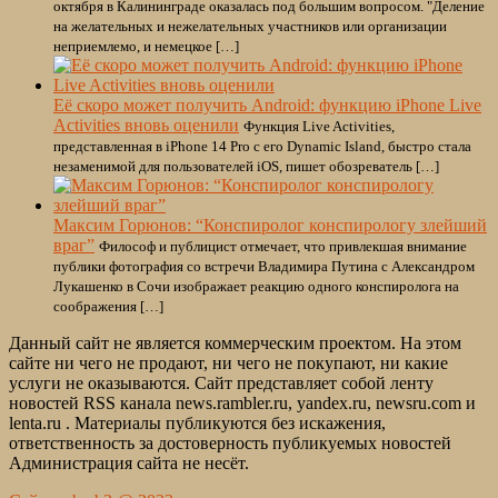
октября в Калининграде оказалась под большим вопросом. "Деление
на желательных и нежелательных участников или организации
неприемлемо, и немецкое […]
Её скоро может получить Android: функцию iPhone Live
Activities вновь оценили
Функция Live Activities,
представленная в iPhone 14 Pro с его Dynamic Island, быстро стала
незаменимой для пользователей iOS, пишет обозреватель […]
Максим Горюнов: “Конспиролог конспирологу злейший
враг”
Философ и публицист отмечает, что привлекшая внимание
публики фотография со встречи Владимира Путина с Александром
Лукашенко в Сочи изображает реакцию одного конспиролога на
соображения […]
Данный сайт не является коммерческим проектом. На этом
сайте ни чего не продают, ни чего не покупают, ни какие
услуги не оказываются. Сайт представляет собой ленту
новостей RSS канала news.rambler.ru, yandex.ru, newsru.com и
lenta.ru . Материалы публикуются без искажения,
ответственность за достоверность публикуемых новостей
Администрация сайта не несёт.