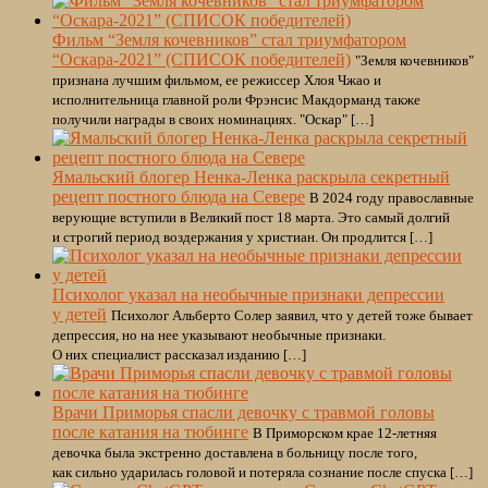
Фильм “Земля кочевников” стал триумфатором
“Оскара-2021” (СПИСОК победителей)
"Земля кочевников"
признана лучшим фильмом, ее режиссер Хлоя Чжао и
исполнительница главной роли Фрэнсис Макдорманд также
получили награды в своих номинациях. "Оскар" […]
Ямальский блогер Ненка-Ленка раскрыла секретный
рецепт постного блюда на Севере
В 2024 году православные
верующие вступили в Великий пост 18 марта. Это самый долгий
и строгий период воздержания у христиан. Он продлится […]
Психолог указал на необычные признаки депрессии
у детей
Психолог Альберто Солер заявил, что у детей тоже бывает
депрессия, но на нее указывают необычные признаки.
О них специалист рассказал изданию […]
Врачи Приморья спасли девочку с травмой головы
после катания на тюбинге
В Приморском крае 12-летняя
девочка была экстренно доставлена в больницу после того,
как сильно ударилась головой и потеряла сознание после спуска […]