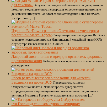
Создан «ChatGPT
для хакеров»
Энтузиасты создали нейросетевую модель, которая
помогает злоумышленникам совершать определенные незаконные
действия в интернете. Об этом сообщает издание Tom's Hardware.
Изобретение […]
Издание BarDown сравнило Овечкина с супергероем
вселенной Marvel Тором
Североамериканское издание BarDown
сравнило нескольких игроков Национальной хоккейной лиги (НХЛ)
с супергероями вселенных DC Comics […]
Лавровый лист: польза и вред для организма, здоровья,
противопоказания
Разбираемся, как правильно его использовать
для здоровья.
Рогов резко высказался о послании для жителей
Бердянска на дроне ВСУ
Председатель комиссии
Общественной палаты РФ по вопросам суверенитета,
сопредседатель координационного совета по интеграции новых
регионов Владимир Рогов счел показательным послание […]